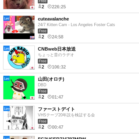
Free
2
226:25
cuteavalanche
Live
24/7 Kitten Cam - Los Angeles Foster Cats
Free
2
24:58
CNBweb日本放送
Live
ちょっと昔のラヂオ
Free
2
106:32
山田(オロチ)
Live
DBD
Free
2
01:47
ファーストデイト
Live
VHSテープ20年説を検証する会
Free
2
00:47
Live