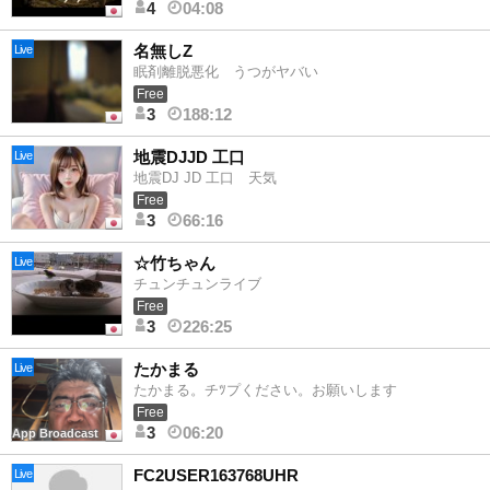
4
04:08
名無しZ
Live
眠剤離脱悪化 うつがヤバい
Free
3
188:12
地震DJJD 工口
Live
地震DJ JD 工口 天気
Free
3
66:16
☆竹ちゃん
Live
チュンチュンライブ
Free
3
226:25
たかまる
Live
たかまる。チﾂプください。お願いします
Free
3
06:20
App Broadcast
FC2USER163768UHR
Live