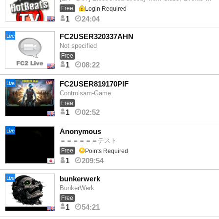
Free
Login Required
1
24:04
FC2USER320337AHN
Live
Not specified
Free
1
08:22
FC2USER819170PIF
Live
Controlsam-Game
Free
1
02:52
Anonymous
Live
＝＝＝＝＝＝テスト
Free
Points Required
1
209:54
bunkerwerk
Live
BunkerWerk
Free
1
54:21