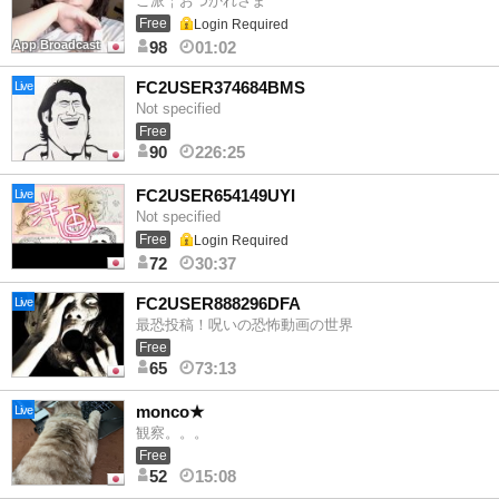
こ派￤おつかれさま
Free
Login Required
App Broadcast
98
01:02
FC2USER374684BMS
Live
Not specified
Free
90
226:25
FC2USER654149UYI
Live
Not specified
Free
Login Required
72
30:37
FC2USER888296DFA
Live
最恐投稿！呪いの恐怖動画の世界
Free
65
73:13
monco★
Live
観察。。。
Free
52
15:08