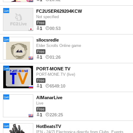
FC2USER629204KCW
Live
Not specified
Free
1
00:53
sllocsredle
Live
Elder Scrolls Online game
Free
1
01:26
PORT-MONE TV
Live
PORT-MONE.TV (live)
Free
1
6549:10
AlManarLive
Live
Live
Free
1
226:25
HotBeatsTV
Live
[EN - 24/7] Electronica directly from Clubs, Events & Festivals # Regular Live Sessions.