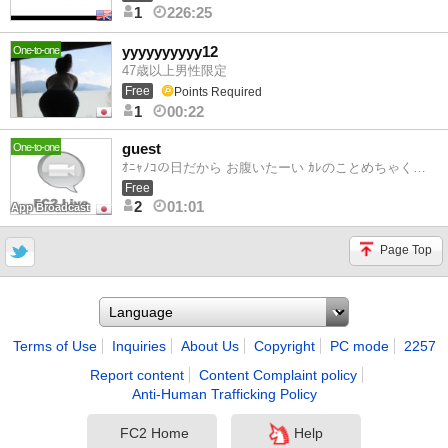
1
226:25
yyyyyyyyyy12
One-to-one
47歳以上男性限定
Free
Points Required
1
00:22
guest
One-to-one
ｵﾆｬﾉｺの日だから お腹いたーい ｶﾚのことめちゃくちゃ気になってるし 諦めたくなーい
Free
2
01:01
App Broadcast
Page Top
Terms of Use
Inquiries
About Us
Copyright
PC mode
2257
Report content
Content Complaint policy
Anti-Human Trafficking Policy
FC2 Home
Help