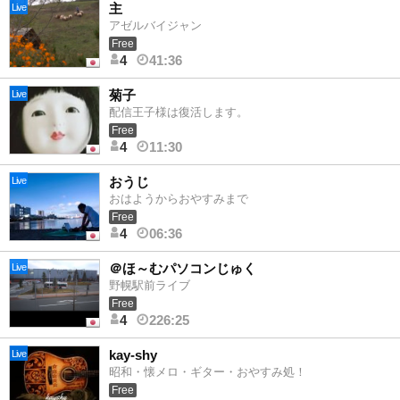
主
Live
アゼルバイジャン
Free
4
41:36
菊子
Live
配信王子様は復活します。
Free
4
11:30
おうじ
Live
おはようからおやすみまで
Free
4
06:36
＠ほ～むパソコンじゅく
Live
野幌駅前ライブ
Free
4
226:25
kay-shy
Live
昭和・懐メロ・ギター・おやすみ処！
Free