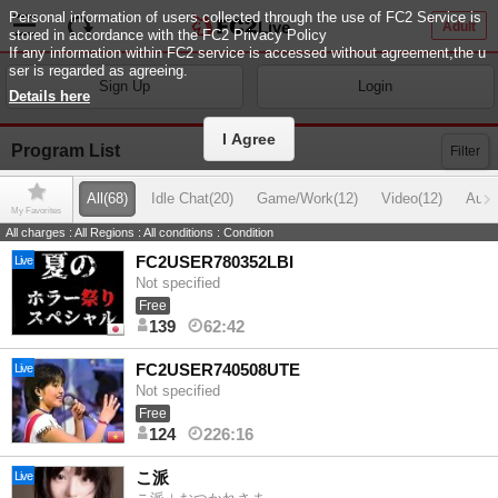
Personal information of users collected through the use of FC2 Service is
Live
Adult
stored in accordance with the FC2 Privacy Policy
If any information within FC2 service is accessed without agreement,the u
ser is regarded as agreeing.
Sign Up
Login
Details here
I Agree
Program List
Filter
All
(68)
Idle Chat
(20)
Game/Work
(12)
Video
(12)
Audi
My Favorites
All charges
:
All Regions
:
All conditions
:
Condition
FC2USER780352LBI
Live
Not specified
Free
139
62:42
FC2USER740508UTE
Live
Not specified
Free
124
226:16
こ派
Live