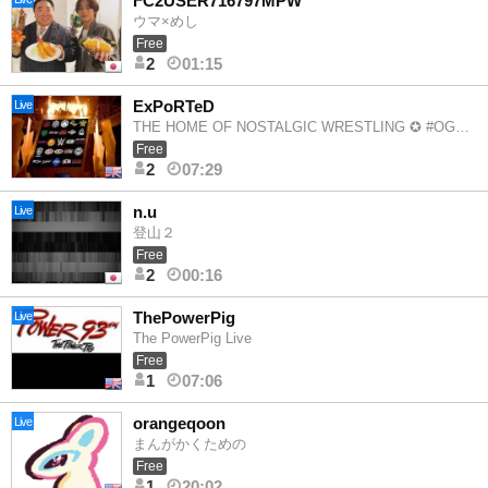
FC2USER716797MPW
ウマ×めし
Free
2
01:15
ExPoRTeD
Live
THE HOME OF NOSTALGIC WRESTLING ✪ #OGFaMiLyZoNE!™
Free
2
07:29
n.u
Live
登山２
Free
2
00:16
ThePowerPig
Live
The PowerPig Live
Free
1
07:06
orangeqoon
Live
まんがかくための
Free
1
20:02