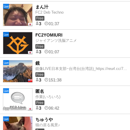
まん汁
Live
FC2 Deb Techno
Free
3
01:37
FC2YOMIURI
Live
ジャイアンツ洗脳アニメ
Free
3
01:07
鏡
Live
鏡像LIVE日本支部~台湾台(台湾語)_https://reurl.cc/774AN1
Free
3
151:38
匿名
Live
作業(いろいろ)
Free
3
06:42
App Broadcast
ちゅうや
Live
猫の居る風景♪