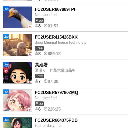
FC2USER667889TPF
Live
Not specified
Free
8
01:53
FC2USER415426BXK
Live
deep Minimal house techno etc
Free
8
889:18
英姫署
Live
酒浸り 作品大量出品中
Free
7
07:38
FC2USER579780ZMQ
Live
Not specified
Free
6
226:25
FC2USER604375PDB
Live
Half of daily life