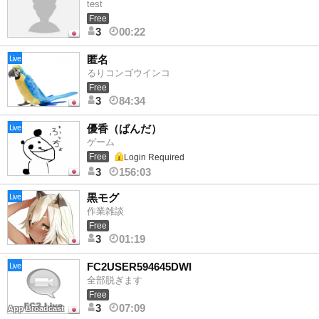
test
Free
3
00:22
匿名
Live
るりコンゴウインコ
Free
3
84:34
優香（ぱんだ）
Live
ゲーム
Free
Login Required
3
156:03
黒モグ
Live
作業雑談
Free
3
01:19
FC2USER594645DWI
Live
全部脱ぎます
Free
3
07:09
App Broadcast