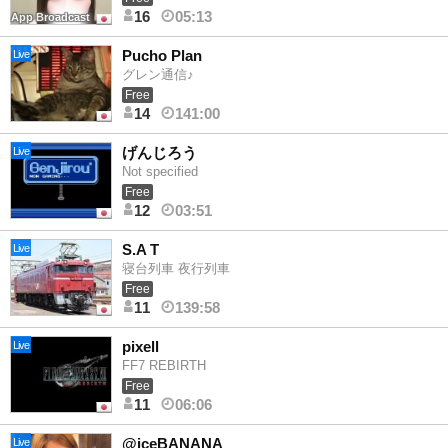
16
05:13
App Broadcast
Pucho Plan
Live
グレン通信♪
Free
14
141:00
げんじろう
Live
Not specified
Free
12
03:51
S.A T
Live
寝台列車 夜行列車
Free
11
139:58
pixell
Live
FF7 REBIRTH
Free
11
06:06
@iceBANANA
Live