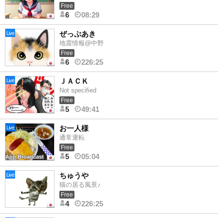
Free
6
08:29
ぜっぷあき
Live
地震情報@中野
Free
6
226:25
ＪＡＣＫ
Live
Not specified
Free
5
49:41
お一人様
Live
通常運転
Free
5
05:04
App Broadcast
ちゅうや
Live
猫の居る風景♪
Free
4
226:25