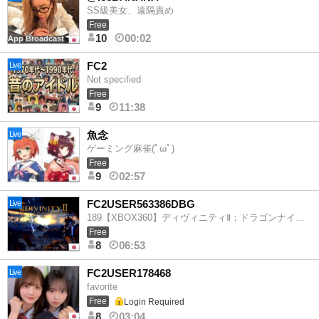
SS級美女、遠隔責め
Free
10
00:02
App Broadcast
FC2
Live
Not specified
Free
9
11:38
魚念
Live
ゲーミング麻雀(ﾟωﾟ)
Free
9
02:57
FC2USER563386DBG
Live
189【XBOX360】ディヴィニティⅡ：ドラゴンナイトサーガ（RPG）初見
Free
8
06:53
FC2USER178468
Live
favorite
Free
Login Required
8
03:04