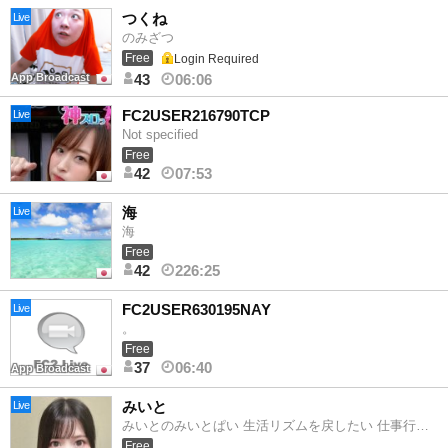
つくね
Live
のみざつ
Free
Login Required
App Broadcast
43
06:06
FC2USER216790TCP
Live
Not specified
Free
42
07:53
海
Live
海
Free
42
226:25
FC2USER630195NAY
Live
。
Free
37
06:40
App Broadcast
みいと
Live
みいとのみいとぱい 生活リズムを戻したい 仕事行きたくない
Free